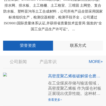
排水网、排水板、土工格栅、土工格室、三维固 土网垫、复合
防水板、塑料盲沟等土工合成材料，公司所有产品全部采用国家
标准组织生产，检测仪器精密，检测手段齐全，公司通过
ISO9001国际质量体系认证,并获得省质量技术监督局 颁发的"全
国工业产品生产许可证"。 ...
荣誉资质
联系方式
公司新闻
产品常识
MORE+
高密度聚乙烯板破解煤仓磨
损、堵塞、腐蚀三大顽疾
在工业煤炭存储与输送领域，
高密度聚乙烯板 作为煤仓衬板
正展现出优异性能。这种材料
凭借独特的分子链结构...
查看更多+