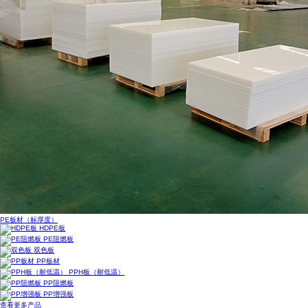
PE板材（标厚度）
HDPE板
PE阻燃板
双色板
PP板材
PPH板（耐低温）
PP阻燃板
PP增强板
查看更多产品