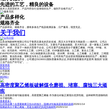
先进的工艺，精良的设备
技术人员层层把关，产品均符合行业准组织生产，做到不合格不出厂。
产品多样化
规格齐全
产品多样化、规格齐全，拥有多条生产线及检测设备，日产量高，现货充足。
关于我们
山东龙翔新材料有限公司位于鲁西北著名的历史名城，西汉大文学家东方朔故里——德州市。公司占
地50亩，现有员工100人，总投资 5068万元。主要生产设备由德国、意大利引进，是一家集土工材料
生产、科研、开发于一体的大型骨干企业。公司主要产品有超高分子量聚乙烯板、PE板、PP板、长
（短）丝无纺布、HDPE土工膜、LDPE土工膜、EVA隧道防水板、土工膜、复合土工膜、
EVA/PE/PVC/ECB防水板、GCL钠基膨润土防水毯、排水网、排水板、土工格栅、土工格室、三维固
土网垫、复合防水板、塑料盲沟等土工合成材料，公司所有产品全部采用国家标准组织生产，检测仪
器精密，检测手段齐全，公司通过ISO9001国际质量体系认证,并获得省质量技术监督局 颁发的"全国
工业产品生产许可证"。 ...
荣誉资质
联系方式
公司新闻
产品常识
MORE+
高密度聚乙烯板破解煤仓磨损、堵塞、腐蚀三大顽
疾
在工业煤炭存储与输送领域，高密度聚乙烯板 作为煤仓衬板正展现出优异性能。这种材料凭借独特的
分子链结构...
查看更多+
它厉害在哪？在需要耐磨又怕火的地方，阻燃UPE板就是靠谱的选择
2026/1/14
阻燃超高分子聚乙烯板：革新仓储防护的髙性能材料
2026/1/14