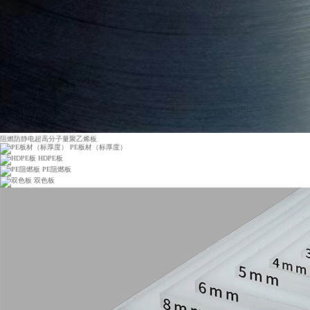
阻燃防静电超高分子量聚乙烯板
PE板材（标厚度）
HDPE板
PE阻燃板
双色板